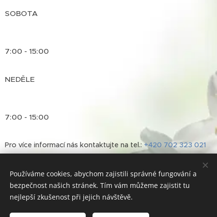
SOBOTA
7:00 - 15:00
NEDĚLE
7:00 - 15:00
Pro více informací nás kontaktujte na tel.:
+420 702 323 021
nebo na e-mailu:
info@horskapradelnatrutnov.cz
Používáme cookies, abychom zajistili správné fungování a
bezpečnost našich stránek. Tím vám můžeme zajistit tu
nejlepší zkušenost při jejich návštěvě.